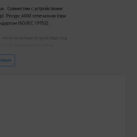
ж. Совместим с устройствами
p). Ресурс 6000 отпечатков (при
ндартом ISO/IEC 19752).
что в печатных устройствах под
тся использование только
 «Катюша». Качество печати,
рудования под товарным знаком
больше
 использовании оригинальных
накомиться с политикой
ов компании «Катюша» можно по