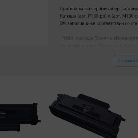
Оригинальный чёрный тонер-картрид
Катюша (арт. P130-pp) и (арт. M130-p
5% заполнении в соответствии со ста
*ООО «Катюша Принт» информирует, 
товарным знаком «Катюша» допускае
оригинальных расходных материалов
ресурс и надёжность печатного обо
Показать 
«Катюша» гарантируется только при
расходных материалов «Катюша». Оз
использования расходных материал
ссылке
https://katusha-it.ru/origin