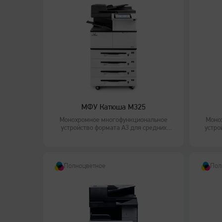
МФУ Катюша M325
Монохромное многофункциональное
Моно
устройство формата А3 для средних
устро
рабочих групп
Полноцветное
Пол