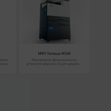
МФУ Катюша M348
льное
Монохромное функциональное
бочих
устройство формата А3 для средних и
ечати.
больших рабочих групп