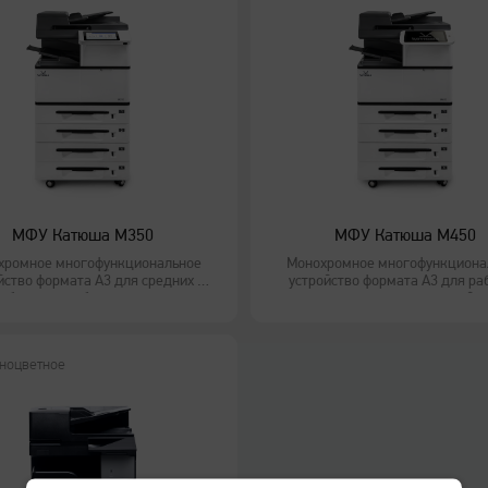
МФУ Катюша M350
МФУ Катюша M450
хромное многофункциональное
Монохромное многофункциона
йство формата А3 для средних и
устройство формата А3 для ра
больших рабочих групп
групп и точек корпоративной п
ноцветное