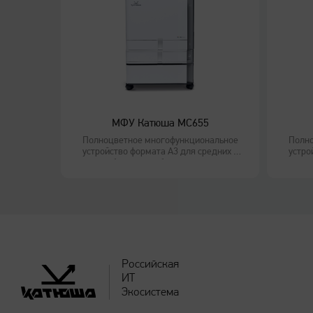
МФУ Катюша MС655
Полноцветное многофункциональное
Полно
устройство формата А3 для средних и
устро
больших рабочих групп
Российская
ИТ
Экосистема