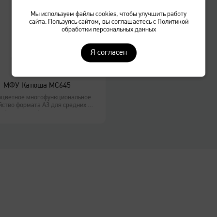
Мы используем файлы cookies, чтобы улучшить работу
сайта. Пользуясь сайтом, вы соглашаетесь с Политикой
обработки персональных данных
Я согласен
МФУ Катюша MС645
цветное многофункциональное
йство формата А3 для средних и
больших рабочих групп