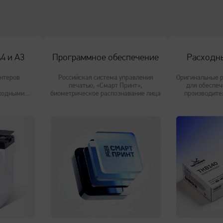
 стандартную гарантию до 36
го января 2023. Это решение
ашего оборудования
!
4 и А3
Программное обеспечение
Расходн
нтеров
Российская система управления
Оригинальные 
печатью, «Смарт Принт»,
для обеспеч
сходными
биометрическое распознавание лица
производите
и