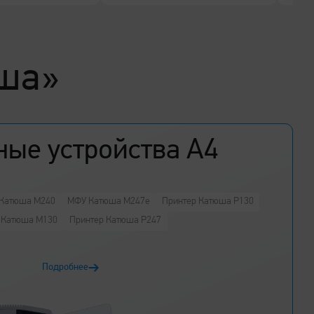
ша»
ные устройства А4
Катюша M240
МФУ Катюша M247e
Принтер Катюша P130
 Катюша M130
Принтер Катюша P247
Подробнее