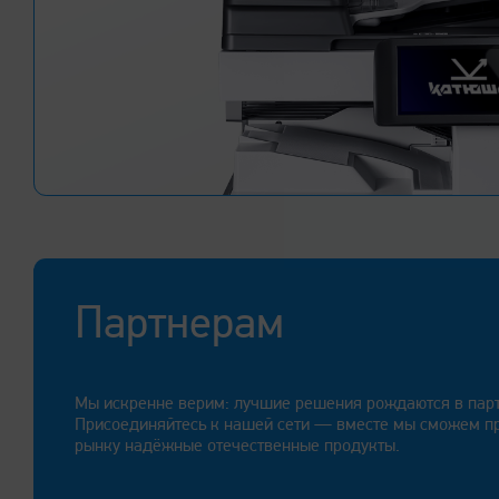
ПОЧЕМУ «КАТЮША»
Аппаратный термин
управления доступ
Терминал управления доступом «Катюша» совместим с 
производителей печатной техники. Терминал позволяе
единой системе безопасной печати, контроля и защиты
Партнерам
Подробнее
Мы искренне верим: лучшие решения рождаются в парт
Присоединяйтесь к нашей сети — вместе мы сможем п
рынку надёжные отечественные продукты.