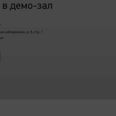
 в демо-зал
u
я набережная, д. 8, стр. 1
иц»