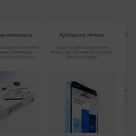
ые материалы
Аутсорсинг печати
Сер
расходные материалы
Продукты для корпоративной
Сер
ения оптимальной
печати, где описание чуть больше,
льности и качества
чем в две строки
это 
печати
ис