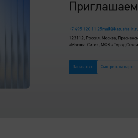
Приглашаем
+7 495 120 11 25
mail@katusha-it.r
123112, Россия, Москва, Пресненска
«Москва-Сити», МФК «Город Стол
Записаться
Смотреть на карте
все
 стандартную гарантию до 36
го января 2023. Это решение