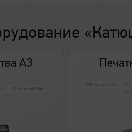
 приложение
орудование «Катю
вия пользователя с корпоративной
тва А3
Печат
МФУ Катюша М247
МФУ 
450
МФУ Катюша M348
МФУ