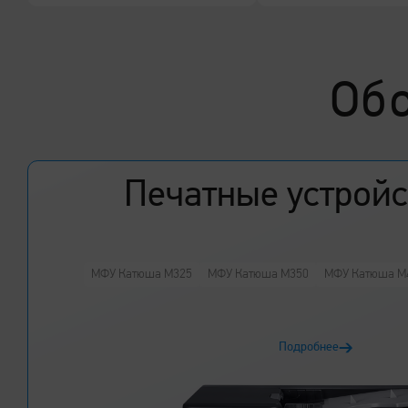
Удобное мобильное
«Смарт Принт»
Об
Российское программное обеспечение для взаимодейст
системой учета материальных ресурсов предприятия.
Печатные устройс
Подробнее
МФУ Катюша M325
МФУ Катюша M350
МФУ Катюша M
Подробнее