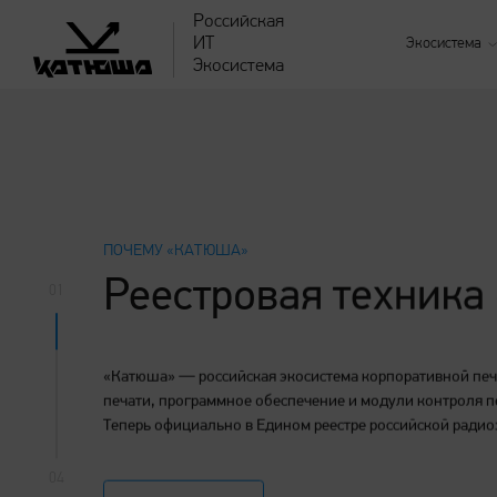
Российская
ИТ
Экосистема
Экосистема
О компании
Принтеры и МФУ
Добро пожаловать на
Проверка о
«Катюша» из ЕРРРП и
сервисный канал в Max!
расходных 
Результаты специальной
РРПП
Катюша
оценки условий труда
Сертификаты "Сервисная
модель Катюша"
ПОЧЕМУ «КАТЮША»
Реестровая техника
01
Стать сервисным
Аутсорсинг печати
партнером
«Катюша» — российская экосистема корпоративной печа
Аутсорсинг печати
печати, программное обеспечение и модули контроля п
Теперь официально в Едином реестре российской ради
04