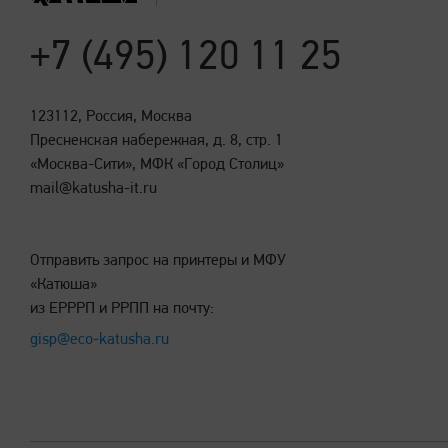
принято на основе практической оценки надежности н
Уверенность в качестве и надежности — наш приоритет
+7 (495) 120 11 25
123112, Россия, Москва
Изучить условия
Пресненская набережная, д. 8, стр. 1
«Москва-Сити», МФК «Город Столиц»
mail@katusha-it.ru
Отправить запрос на принтеры и МФУ
«Катюша»
из ЕРРРП и РРПП на почту:
gisp@eco-katusha.ru
ПОЧЕМУ «КАТЮША»
Удобное мобильное