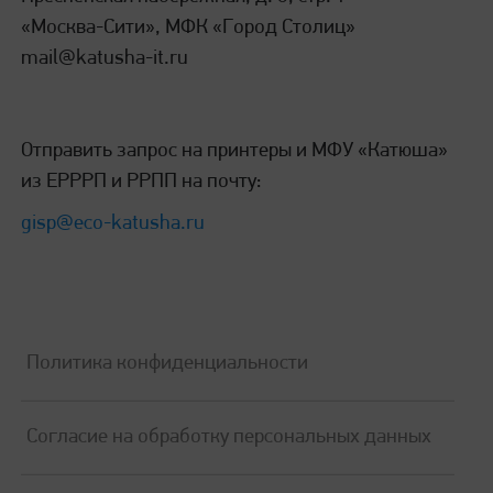
«Москва-Сити», МФК «Город Столиц»
Сканирование
mail@katusha-it.ru
Формат сканирования
Отправить запрос на принтеры и МФУ «Катюша»
А4, цвет, ч/б
из ЕРРРП и РРПП на почту:
gisp@eco-katusha.ru
Разрешение сканировования
600 х 600 dpi (1200х1200 интерполяция)
Автоподатчик
Политика конфиденциальности
до 50 листов включительно*, односторонний
Согласие на обработку персональных данных
Двустороннее сканирование