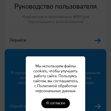
Руководство пользователя
Процессор
Компактное и экономичное МФУ для
350 MГц
персонального использования
Память
Перейти
1 ГБ
Служба поддержки
Время выхода первого
Мы используем файлы
отпечатка
cookies, чтобы улучшить
В случае выявления неисправности оборудования
работу сайта. Пользуясь
покупатель может обратиться к любому
сайтом, вы соглашаетесь
сертифицированному сервисному партнеру
7 секунд или менее
с Политикой обработки
компании «КАТЮША».
персональных данных
Панель управления
Я согласен
Перейти