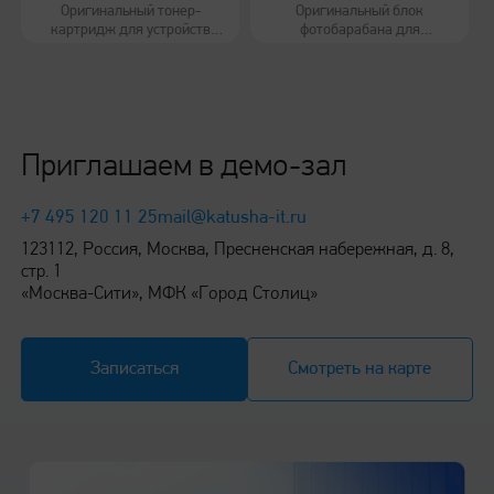
Оригинальный тонер-
Оригинальный блок
картридж для устройств
фотобарабана для
404 х 380 х 366 мм
Катюша Р130/М130
устройств Катюша Р130/
М130
Вес
Приглашаем в демо-зал
10,4 кг
+7 495 120 11 25
mail@katusha-it.ru
123112, Россия, Москва, Пресненская набережная, д. 8,
стр. 1
Работа с бумагой
«Москва-Сити», МФК «Город Столиц»
Основной лоток
Записаться
Смотреть на карте
250 листов
Многоцелевой лоток