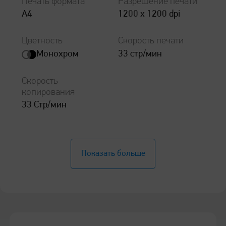
Печать формата
Разрешение печати
А4
1200 х 1200 dpi
Цветность
Скорость печати
Монохром
33 стр/мин
Скорость
копирования
33 Стр/мин
Общие характеристики
Показать больше
Скорость печати (А4)
33 стр/мин