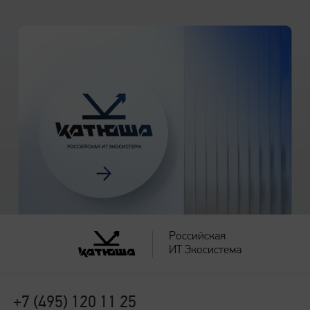
до 570 листов
Дополнительный лоток подачи
на печать M140T
до 550 листов
Выходной лоток
до 150 листов
Российская
Автоподатчик сканера
ИТ Экосистема
до 75 листов
+7 (495) 120 11 25