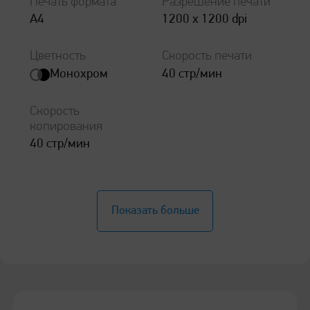
Печать формата
Разрешение печати
А4
1200 x 1200 dpi
Цветность
Скорость печати
Монохром
40 стр/мин
Скорость
копирования
40 стр/мин
Общие характеристики
Показать больше
Процессор
1200 МГц