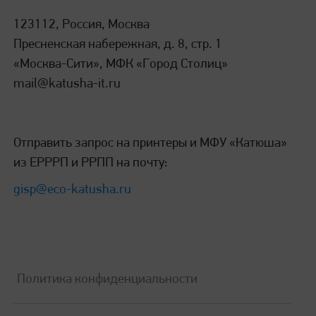
123112, Россия, Москва
*Емкость лотков зависит от плотности
Пресненская набережная, д. 8, стр. 1
используемой бумаги
«Москва-Сити», МФК «Город Столиц»
mail@katusha-it.ru
Сканирование
Отправить запрос на принтеры и МФУ «Катюша»
из ЕРРРП и РРПП на почту:
Формат сканирования
gisp@eco-katusha.ru
А4, цвет, ч/б
Разрешение сканирования
Политика конфиденциальности
1200 х 1200 dpi