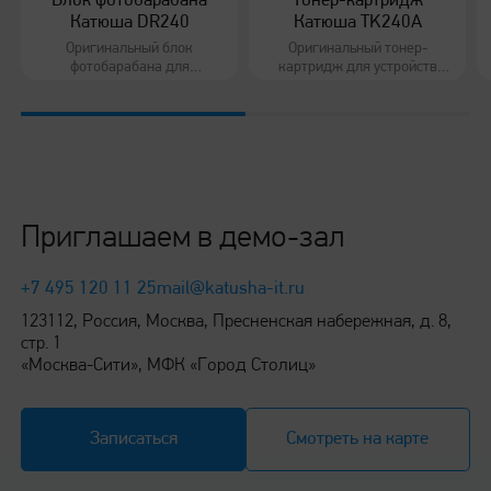
Блок фотобарабана
Тонер-картридж
Катюша DR240
Катюша TK240A
Оригинальный блок
Оригинальный тонер-
фотобарабана для
картридж для устройств
устройств Катюша серий
Катюша серий 140/240
Работа с бумагой
140/240
Поддерживаемая плотность
от 45 до 200 г/м2
Приглашаем в демо-зал
Максимальная емкость лотков*:
+7 495 120 11 25
mail@katusha-it.ru
123112, Россия, Москва, Пресненская набережная, д. 8,
стр. 1
Лотки подачи на печать M140
«Москва-Сити», МФК «Город Столиц»
до 300 листов
Записаться
Смотреть на карте
Лотки подачи на печать M140T