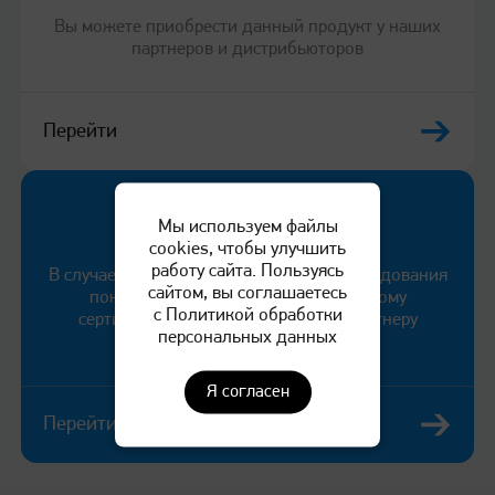
Вы можете приобрести данный продукт у наших
партнеров и дистрибьюторов
Перейти
Служба поддержки
Мы используем файлы
cookies, чтобы улучшить
работу сайта. Пользуясь
В случае выявления неисправности оборудования
сайтом, вы соглашаетесь
покупатель может обратиться к любому
с Политикой обработки
сертифицированному сервисному партнеру
персональных данных
компании «КАТЮША».
Я согласен
Перейти