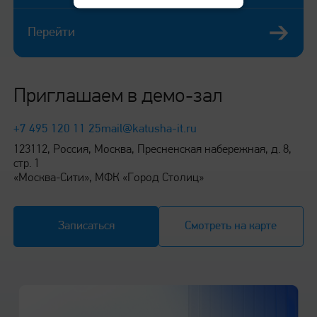
Перейти
Приглашаем в демо-зал
+7 495 120 11 25
mail@katusha-it.ru
123112, Россия, Москва, Пресненская набережная, д. 8,
стр. 1
«Москва-Сити», МФК «Город Столиц»
Записаться
Смотреть на карте