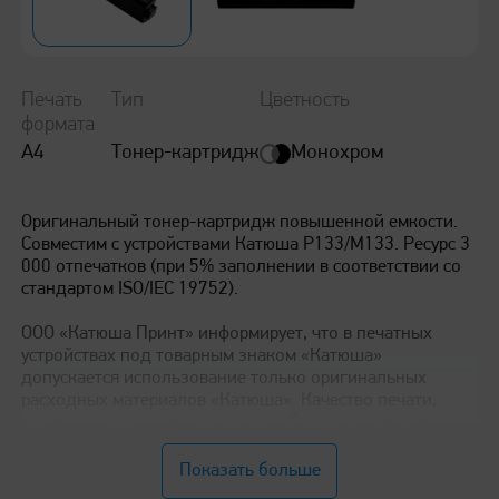
Бумага «Катюша»
Оформление гарантийного талона
Расходные материалы
Печать
Тип
Цветность
формата
IV всероссийские Игры инженеров Катюша
Монохром
А4
Тонер-картридж
Сертификаты "Сервисная модель Катюша"
Аутсорсинг печати
Оригинальный тонер-картридж повышенной емкости.
Совместим с устройствами Катюша P133/M133. Ресурс 3
000 отпечатков (при 5% заполнении в соответствии со
Обновление прошивки серии 247
стандартом ISO/IEC 19752).
ООО «Катюша Принт» информирует, что в печатных
Обновление прошивки МФУ Катюша М348
устройствах под товарным знаком «Катюша»
допускается использование только оригинальных
расходных материалов «Катюша». Качество печати,
ресурс и надёжность печатного оборудования под
Обновление прошивки серии 240
товарным знаком «Катюша» гарантируется только при
использовании оригинальных расходных материалов
Показать больше
«Катюша». Ознакомиться с политикой использования