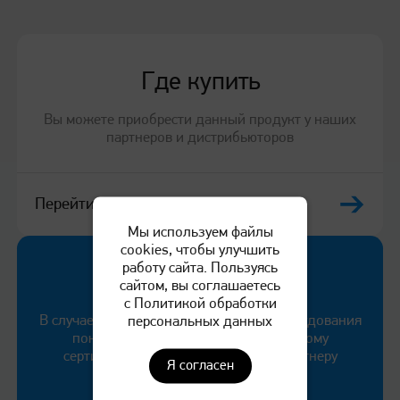
расходных материалов компании «Катюша» можно по
ссылке
https://katusha-it.ru/origin
Где купить
Вы можете приобрести данный продукт у наших
партнеров и дистрибьюторов
Перейти
Мы используем файлы
cookies, чтобы улучшить
работу сайта. Пользуясь
Служба поддержки
сайтом, вы соглашаетесь
с Политикой обработки
персональных данных
В случае выявления неисправности оборудования
покупатель может обратиться к любому
сертифицированному сервисному партнеру
Я согласен
компании «КАТЮША».