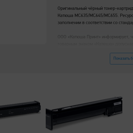
Оригинальный чёрный тонер-картрид
Катюша MC635/MC645/MC655. Ресурс 
заполнении в соответствии со станда
ООО «Катюша Принт» информирует, чт
товарным знаком «Катюша» допускае
оригинальных расходных материалов
ресурс и надёжность печатного обо
Показать 
«Катюша» гарантируется только при
расходных материалов «Катюша». Оз
использования расходных материал
ссылке
https://katusha-it.ru/origin