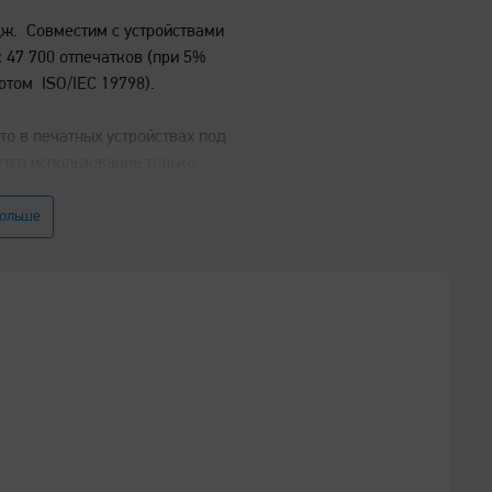
ж. Совместим с устройствами
47 700 отпечатков (при 5%
ртом ISO/IEC 19798).
о в печатных устройствах под
тся использование только
 «Катюша». Качество печати,
рудования под товарным знаком
больше
 использовании оригинальных
накомиться с политикой
ов компании «Катюша» можно по