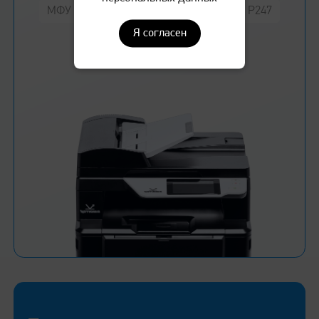
МФУ Катюша M130
Принтер Катюша P247
Я согласен
Подробнее