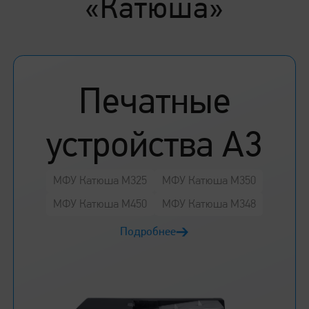
«Катюша»
Печатные
устройства А3
МФУ Катюша M325
МФУ Катюша M350
МФУ Катюша M450
МФУ Катюша M348
Подробнее