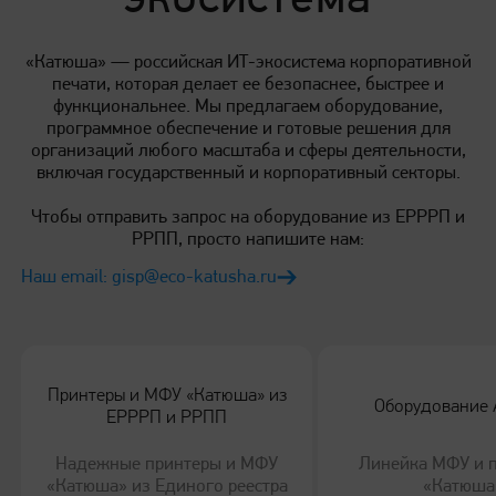
Бумага «Катюша»
Оформление гарантийного талона
«Катюша» — российская ИТ-экосистема корпоративной
печати, которая делает ее безопаснее, быстрее и
Расходные материалы
функциональнее. Мы предлагаем оборудование,
программное обеспечение и готовые решения для
IV всероссийские Игры инженеров Катюша
организаций любого масштаба и сферы деятельности,
Сертификаты "Сервисная модель Катюша"
включая государственный и корпоративный секторы.
Аутсорсинг печати
Чтобы отправить запрос на оборудование из ЕРРРП и
РРПП, просто напишите нам:
Наш email: gisp@eco-katusha.ru
Обновление прошивки серии 247
Обновление прошивки МФУ Катюша М348
Принтеры и МФУ «Катюша» из
Оборудование 
ЕРРРП и РРПП
Обновление прошивки серии 240
Надежные принтеры и МФУ
Линейка МФУ и п
«Катюша» из Единого реестра
«Катюша