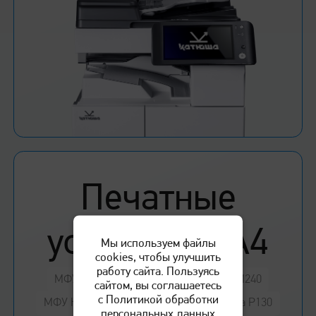
Печатные
устройства А4
Мы используем файлы
cookies, чтобы улучшить
работу сайта. Пользуясь
МФУ Катюша М247
МФУ Катюша M240
сайтом, вы соглашаетесь
с Политикой обработки
МФУ Катюша M247e
Принтер Катюша P130
персональных данных